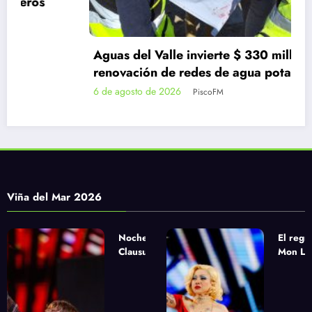
Aguas del Valle invierte $ 330 millones en
renovación de redes de agua potable en
Guanaqueros
6 de agosto de 2026
PiscoFM
Viña del Mar 2026
Noche de
El regr
Clausura
Mon Laf
urbana con
la apue
Paulo Londra,
sinfóni
Pablo Chill E
Yandel
y Milo J