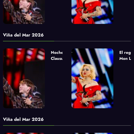
Viña del Mar 2026
Noche de
El regr
Clausura
Mon Laf
urbana con
la apue
Paulo Londra,
sinfóni
Pablo Chill E
Yandel
y Milo J
Viña del Mar 2026