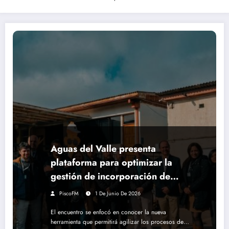
Aguas del Valle presenta
plataforma para optimizar la
gestión de incorporación de
nuevos clientes a servicios
PiscoFM
1 De Junio De 2026
públicos y contratistas
El encuentro se enfocó en conocer la nueva
herramienta que permitirá agilizar los procesos de…