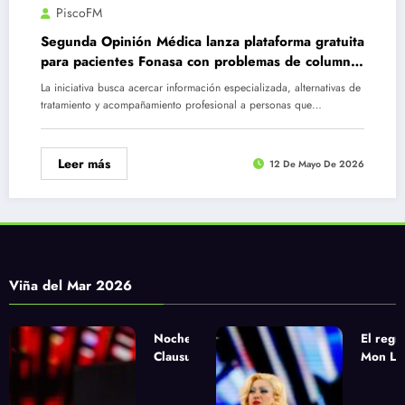
PiscoFM
Segunda Opinión Médica lanza plataforma gratuita
para pacientes Fonasa con problemas de columna
vertebral y manejo de dolor crónico
La iniciativa busca acercar información especializada, alternativas de
tratamiento y acompañamiento profesional a personas que…
Leer más
12 De Mayo De 2026
Viña del Mar 2026
Noche de
El regr
Clausura
Mon Laf
urbana con
la apue
Paulo Londra,
sinfóni