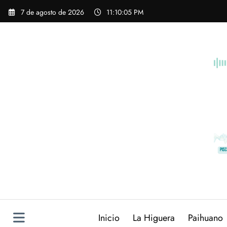
Saltar
7 de agosto de 2026
11:10:07 PM
al
contenido
Inicio
La Higuera
Paihuano