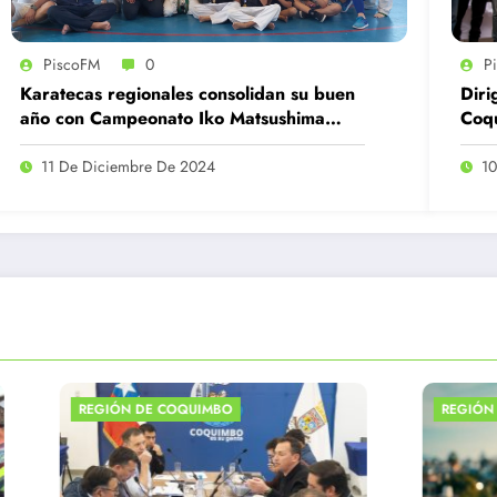
PiscoFM
0
P
Karatecas regionales consolidan su buen
Diri
año con Campeonato Iko Matsushima
Coqu
Chile
fall
11 De Diciembre De 2024
10
EGIÓN DE COQUIMBO
REGIÓN DE COQUIM