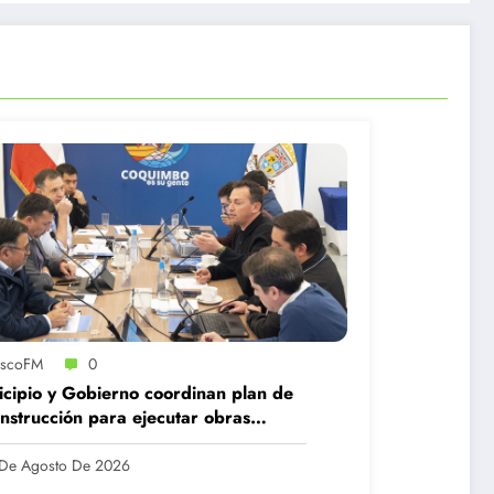
iscoFM
0
cipio y Gobierno coordinan plan de
nstrucción para ejecutar obras
ucturales tras el sistema frontal
De Agosto De 2026