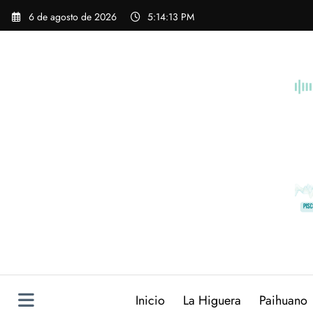
Saltar
6 de agosto de 2026
5:14:15 PM
al
contenido
Inicio
La Higuera
Paihuano