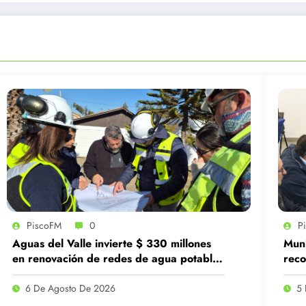
PiscoFM
0
P
Aguas del Valle invierte $ 330 millones
Muni
en renovación de redes de agua potable
reco
en Guanaqueros
estr
6 De Agosto De 2026
5 