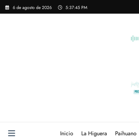
Saltar
6 de agosto de 2026
5:37:47 PM
al
contenido
Inicio
La Higuera
Paihuano