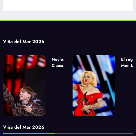
Viña del Mar 2026
Noche de
El regr
Clausura
Mon Laf
urbana con
la apue
Paulo Londra,
sinfóni
Pablo Chill E
Yandel
y Milo J
Viña del Mar 2026