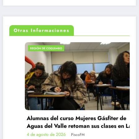
Otras Informaciones
REGIÓN DE COQUIMBO
Alumnas del curso Mujeres Gásfiter de
Aguas del Valle retoman sus clases en La
Serena e Illapel
4 de agosto de 2026
PiscoFM