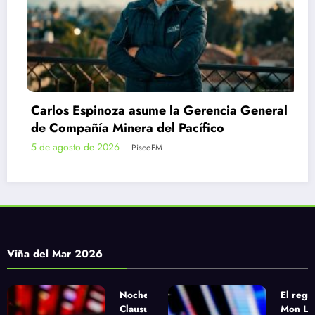
ncia General
Fundación Chile Violines y SLEP 
co
a concierto solidario en benefici
estudiantes damnificados
4 de agosto de 2026
PiscoFM
Viña del Mar 2026
Noche de
El regr
Clausura
Mon Laf