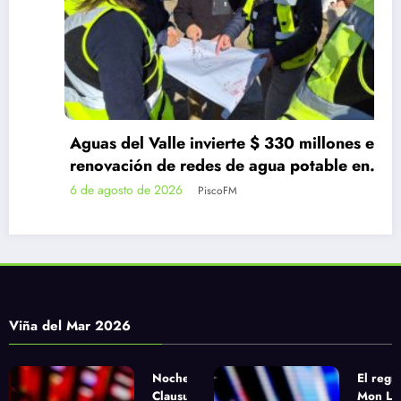
Aguas del Valle invierte $ 330 millones en
renovación de redes de agua potable en
Guanaqueros
6 de agosto de 2026
PiscoFM
Viña del Mar 2026
Noche de
El regr
Clausura
Mon Laf