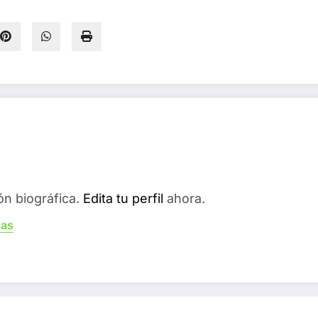
ón biográfica.
Edita tu perfil
ahora.
das