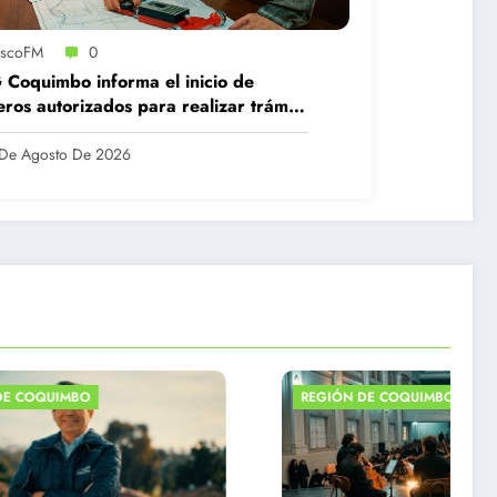
iscoFM
0
Coquimbo informa el inicio de
eros autorizados para realizar trámite
ubdivisión de predios rústicos
De Agosto De 2026
REGIÓN DE COQUIMBO
RE