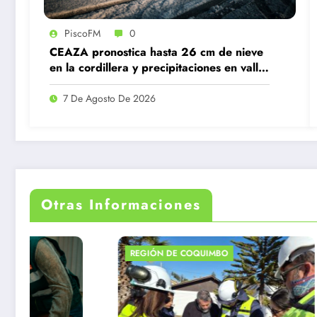
PiscoFM
0
CEAZA pronostica hasta 26 cm de nieve
en la cordillera y precipitaciones en valles
de Coquimbo y Atacama
7 De Agosto De 2026
Otras Informaciones
REGIÓN DE COQUIMBO
REGIÓN DE COQU