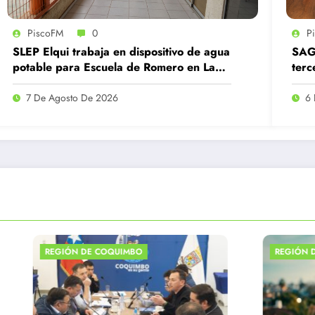
PiscoFM
0
P
SLEP Elqui trabaja en dispositivo de agua
SAG 
potable para Escuela de Romero en La
terc
Serena que continúa sin clases por daño
de s
en APR
7 De Agosto De 2026
6 
IMBO
REGIÓN DE COQUIMBO