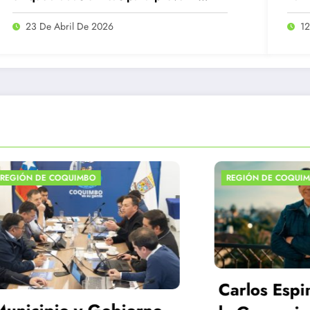
emergencias ante el invierno 2026
la E
23 De Abril De 2026
12
 DE COQUIMBO
REGIÓN DE COQUIMBO
os Espinoza asume
Fundación Chil