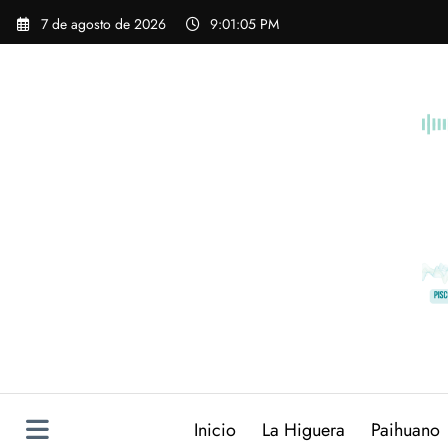
Saltar
7 de agosto de 2026
9:01:06 PM
al
contenido
Inicio
La Higuera
Paihuano