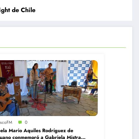
ight de Chile
iscoFM
0
ela Mario Aquiles Rodríguez de
uano conmemoró a Gabriela Mistral y