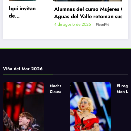
Alumnas del curso Mujeres Gásfiter de
Aguas del Valle retoman sus clases en La
Serena e Illapel
4 de agosto de 2026
PiscoFM
Viña del Mar 2026
Noche de
El regr
Clausura
Mon Laf
urbana con
la apue
Paulo Londra,
sinfóni
Pablo Chill E
Yandel
y Milo J