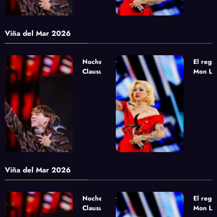
Viña del Mar 2026
Noche de
El regr
Clausura
Mon Laf
urbana con
la apue
Paulo Londra,
sinfóni
Pablo Chill E
Yandel
y Milo J
Viña del Mar 2026
Noche de
El regr
Clausura
Mon Laf