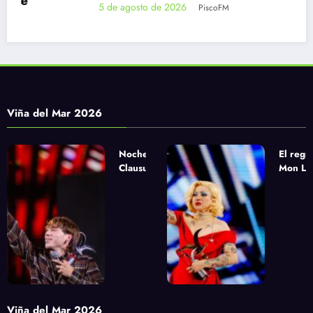
5 de agosto de 2026
PiscoFM
Viña del Mar 2026
Noche de
El regr
Clausura
Mon Laf
urbana con
la apue
Paulo Londra,
sinfóni
Pablo Chill E
Yandel
y Milo J
Viña del Mar 2026