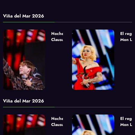
Viña del Mar 2026
Noche de
El regr
Clausura
Mon Laf
urbana con
la apue
Paulo Londra,
sinfóni
Pablo Chill E
Yandel
y Milo J
Viña del Mar 2026
Noche de
El regr
Clausura
Mon Laf