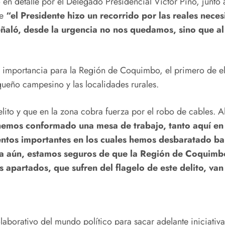
n detalle por el Delegado Presidencial Víctor Pino, junto 
ue
“el Presidente hizo un recorrido por las reales nece
eñaló, desde la urgencia no nos quedamos, sino que a
 importancia para la Región de Coquimbo, el primero de ell
queño campesino y las localidades rurales.
lito y que en la zona cobra fuerza por el robo de cables. A
hemos conformado una mesa de trabajo, tanto aquí en
entos importantes en los cuales hemos desbaratado ba
za aún, estamos seguros de que la Región de Coquimbo
ás apartados, que sufren del flagelo de este delito, v
laborativo del mundo político para sacar adelante iniciativ