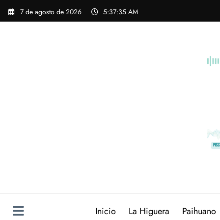
Saltar
7 de agosto de 2026
5:37:37 AM
al
contenido
Inicio
La Higuera
Paihuano