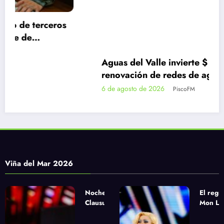
Aguas del Valle invierte $ 330 millones en
renovación de redes de agua potable en
Guanaqueros
6 de agosto de 2026
PiscoFM
Viña del Mar 2026
Noche de
El regr
Clausura
Mon Laf
urbana con
la apue
Paulo Londra,
sinfóni